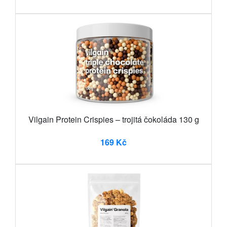
Vilgain Protein Crispies – trojitá čokoláda 130 g
169 Kč