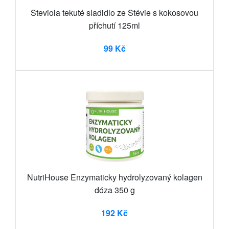
Steviola tekuté sladidlo ze Stévie s kokosovou
příchutí 125ml
99 Kč
NutriHouse Enzymaticky hydrolyzovaný kolagen
dóza 350 g
192 Kč