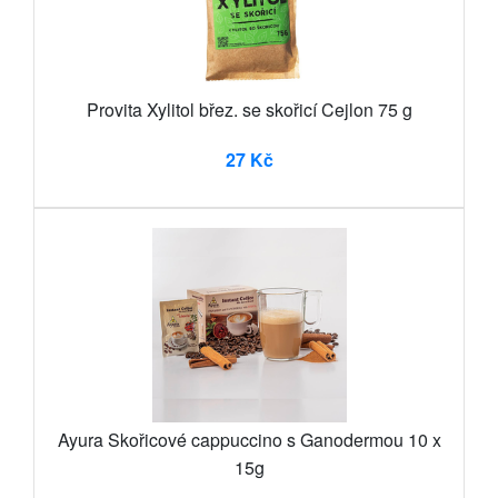
Provita Xylitol břez. se skořicí Cejlon 75 g
27 Kč
Ayura Skořicové cappuccino s Ganodermou 10 x
15g