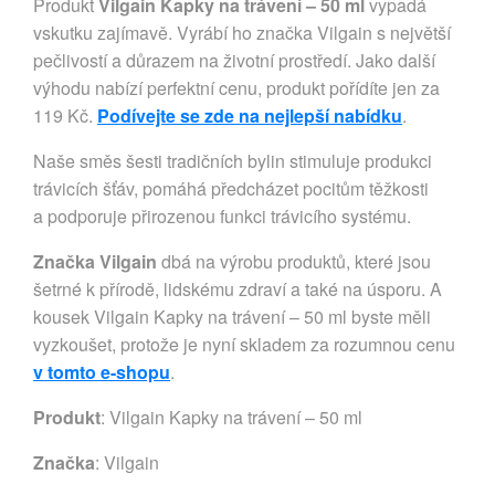
Produkt
Vilgain Kapky na trávení – 50 ml
vypadá
vskutku zajímavě. Vyrábí ho značka Vilgain s největší
pečlivostí a důrazem na životní prostředí. Jako další
výhodu nabízí perfektní cenu, produkt pořídíte jen za
119 Kč.
Podívejte se zde na nejlepší nabídku
.
Naše směs šesti tradičních bylin stimuluje produkci
trávicích šťáv, pomáhá předcházet pocitům těžkosti
a podporuje přirozenou funkci trávicího systému.
Značka Vilgain
dbá na výrobu produktů, které jsou
šetrné k přírodě, lidskému zdraví a také na úsporu. A
kousek Vilgain Kapky na trávení – 50 ml byste měli
vyzkoušet, protože je nyní skladem za rozumnou cenu
v tomto e-shopu
.
Produkt
: Vilgain Kapky na trávení – 50 ml
Značka
:
Vilgain