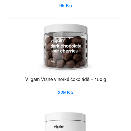
95 Kč
Vilgain Višně v hořké čokoládě – 150 g
229 Kč