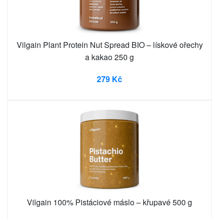
Vilgain Plant Protein Nut Spread BIO – lískové ořechy
a kakao 250 g
279 Kč
Vilgain 100% Pistáciové máslo – křupavé 500 g