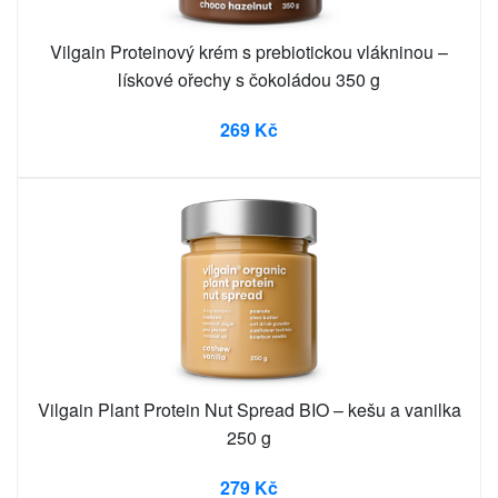
Vilgain Proteinový krém s prebiotickou vlákninou –
lískové ořechy s čokoládou 350 g
269 Kč
Vilgain Plant Protein Nut Spread BIO – kešu a vanilka
250 g
279 Kč