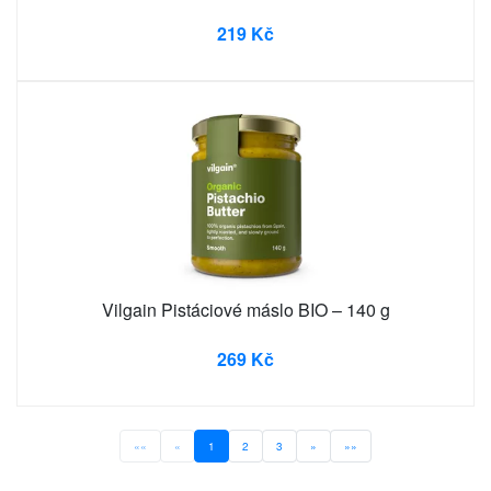
219 Kč
Vilgain Pistáciové máslo BIO – 140 g
269 Kč
««
«
1
2
3
»
»»