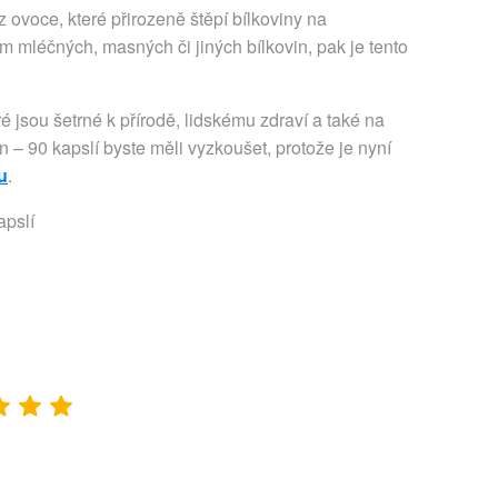
ovoce, které přirozeně štěpí bílkoviny na
 mléčných, masných či jiných bílkovin, pak je tento
é jsou šetrné k přírodě, lidskému zdraví a také na
 – 90 kapslí byste měli vyzkoušet, protože je nyní
u
.
apslí