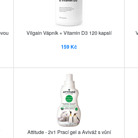
ovou
Vilgain Vápník + Vitamin D3 120 kapslí
V
159 Kč
Attitude - 2v1 Prací gel a Aviváž s vůní