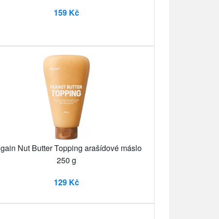
159 Kč
lgain Nut Butter Topping arašídové máslo
250 g
129 Kč