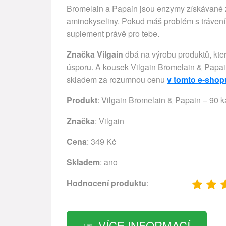
Bromelain a Papain jsou enzymy získávané z 
aminokyseliny. Pokud máš problém s trávením
suplement právě pro tebe.
Značka Vilgain
dbá na výrobu produktů, kter
úsporu. A kousek Vilgain Bromelain & Papain
skladem za rozumnou cenu
v tomto e-shop
Produkt
: Vilgain Bromelain & Papain – 90 k
Značka
:
Vilgain
Cena
: 349 Kč
Skladem
: ano
Hodnocení produktu
:
VÍCE INFORMACÍ