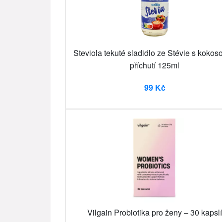
Steviola tekuté sladidlo ze Stévie s kokos
příchutí 125ml
99 Kč
Vilgain Probiotika pro ženy – 30 kapslí