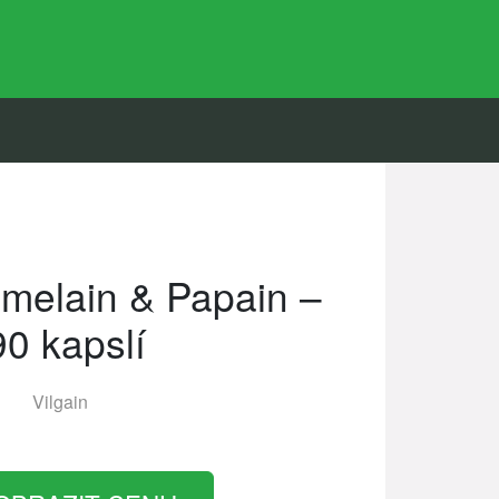
omelain & Papain –
90 kapslí
Vilgain