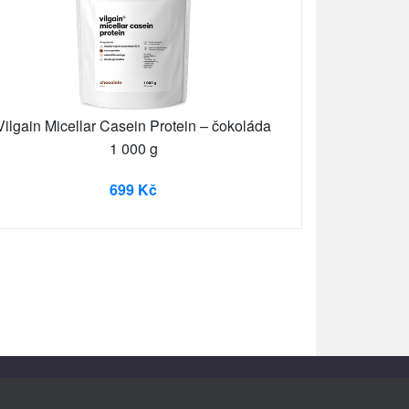
Vilgain Micellar Casein Protein – čokoláda
1 000 g
699 Kč