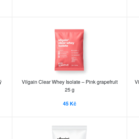
ý
Vilgain Clear Whey Isolate – Pink grapefruit
V
25 g
45 Kč