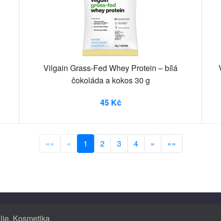
Vilgain Grass-Fed Whey Protein – bílá
čokoláda a kokos 30 g
45 Kč
««
«
1
2
3
4
»
»»
lie
,
Kosmetika