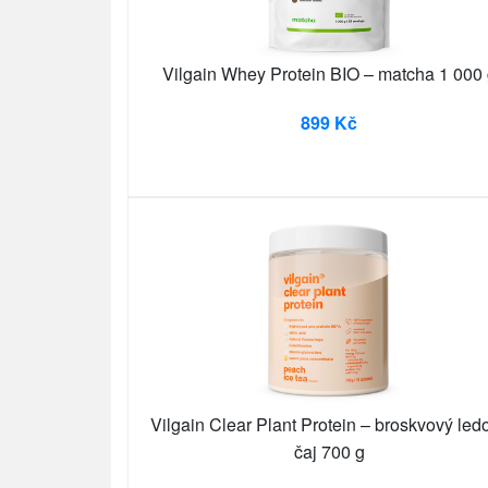
Vilgain Whey Protein BIO – matcha 1 000
899 Kč
Vilgain Clear Plant Protein – broskvový led
čaj 700 g