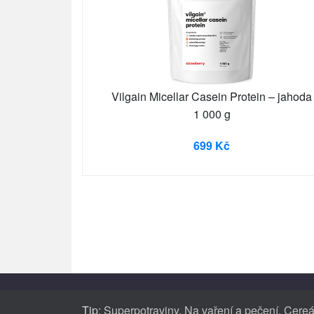
Vilgain Micellar Casein Protein – jahoda
1 000 g
699 Kč
Tip:
Superpotraviny
,
Na vaření a pečení
,
Cereá