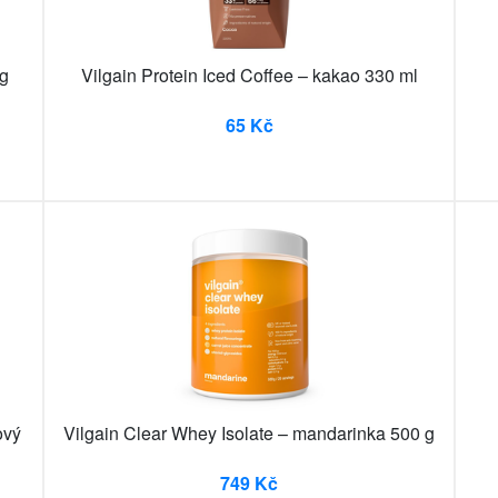
 g
Vilgain Protein Iced Coffee – kakao 330 ml
65 Kč
ový
Vilgain Clear Whey Isolate – mandarinka 500 g
749 Kč