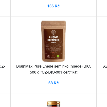
136 Kč
CZ-
BrainMax Pure Lněné semínko (hnědé) BIO,
Ay
500 g *CZ-BIO-001 certifikát
68 Kč