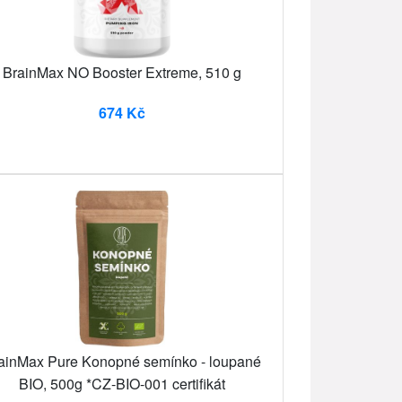
BrainMax NO Booster Extreme, 510 g
674 Kč
ainMax Pure Konopné semínko - loupané
BIO, 500g *CZ-BIO-001 certifikát