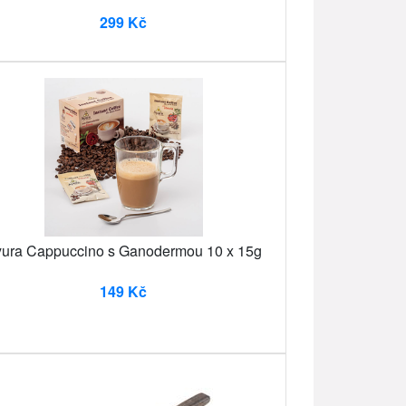
299 Kč
ura Cappuccino s Ganodermou 10 x 15g
149 Kč