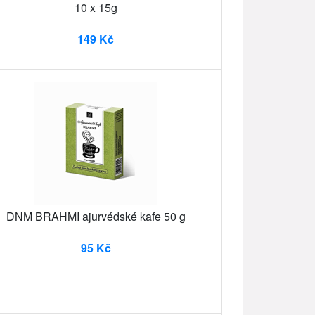
10 x 15g
149 Kč
DNM BRAHMI ajurvédské kafe 50 g
95 Kč