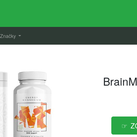
Značky
BrainM
Z