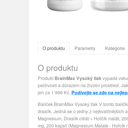
O produktu
Parametry
Kategorie
O produktu
Produkt
BrainMax Vysoký tlak
vypadá vskut
pečlivostí a důrazem na životní prostředí. Ja
jen za 1 999 Kč.
Podívejte se zde na nejle
Balíček BrainMax Vysoký tlak V tomto balíčku 
draslík. Jedná se o jedny z nejkvalitnějších 
Magnesium, Draslík citrát + Hořčík malát, 2
mg, 200 kapslí (Magnesium Malate - Hořcík 