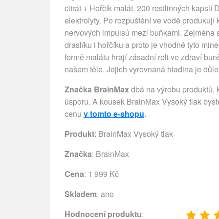
citrát + Hořčík malát, 200 rostlinných kapslí 
elektrolyty. Po rozpuštění ve vodě produkují 
nervových impulsů mezi buňkami. Zejména spo
draslíku i hořčíku a proto je vhodné tyto mi
formě malátu hrají zásadní roli ve zdraví bun
našem těle. Jejich vyrovnaná hladina je důleži
Značka BrainMax
dbá na výrobu produktů, kt
úsporu. A kousek BrainMax Vysoký tlak byst
cenu
v tomto e-shopu
.
Produkt
: BrainMax Vysoký tlak
Značka
:
BrainMax
Cena
: 1 999 Kč
Skladem
: ano
Hodnocení produktu
: