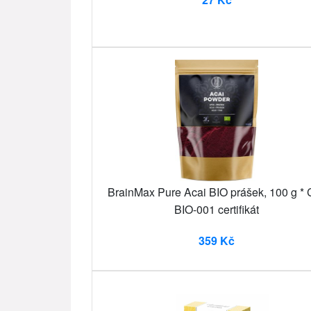
BrainMax Pure Acai BIO prášek, 100 g * 
BIO-001 certifikát
359 Kč