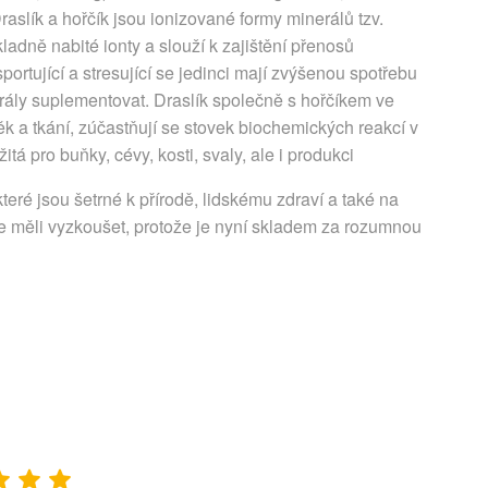
Draslík a hořčík jsou ionizované formy minerálů tzv.
kladně nabité ionty a slouží k zajištění přenosů
rtující a stresující se jedinci mají zvýšenou spotřebu
nerály suplementovat. Draslík společně s hořčíkem ve
ěk a tkání, zúčastňují se stovek biochemických reakcí v
tá pro buňky, cévy, kosti, svaly, ale i produkci
eré jsou šetrné k přírodě, lidskému zdraví a také na
e měli vyzkoušet, protože je nyní skladem za rozumnou