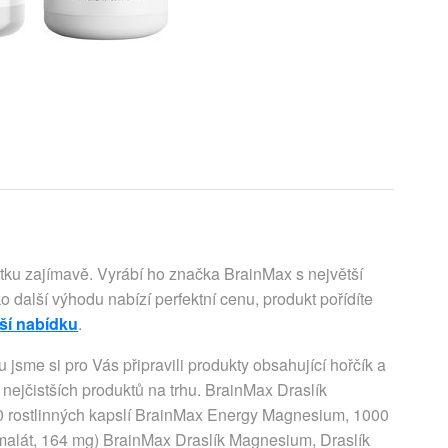
ku zajímavě. Vyrábí ho značka BrainMax s největší
ko další výhodu nabízí perfektní cenu, produkt pořídíte
pší nabídku
.
jsme si pro Vás připravili produkty obsahující hořčík a
a nejčistších produktů na trhu. BrainMax Draslík
00 rostlinných kapslí BrainMax Energy Magnesium, 1000
malát, 164 mg) BrainMax Draslík Magnesium, Draslík