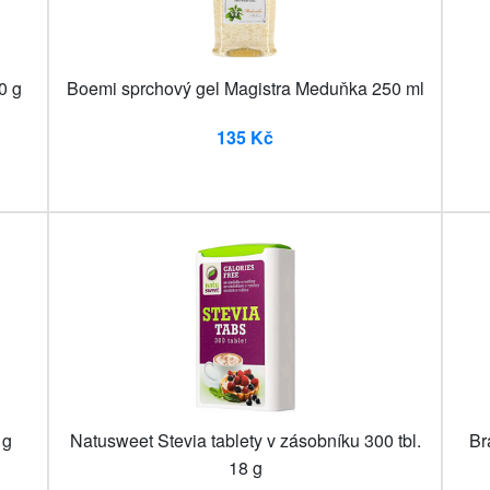
0 g
Boemi sprchový gel Magistra Meduňka 250 ml
135 Kč
 g
Natusweet Stevia tablety v zásobníku 300 tbl.
Br
18 g