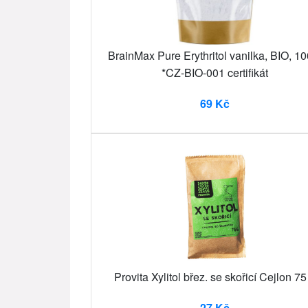
BrainMax Pure Erythritol vanilka, BIO, 10
*CZ-BIO-001 certifikát
69 Kč
Provita Xylitol břez. se skořicí Cejlon 75
27 Kč