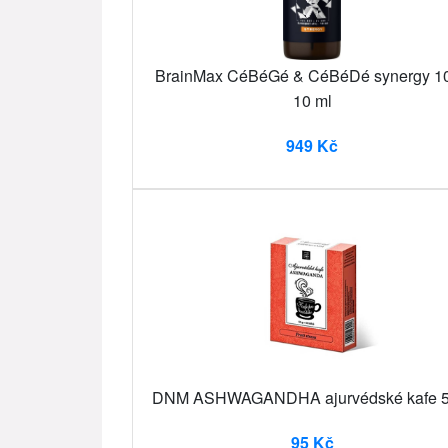
BrainMax CéBéGé & CéBéDé synergy 1
10 ml
949 Kč
DNM ASHWAGANDHA ajurvédské kafe 5
95 Kč