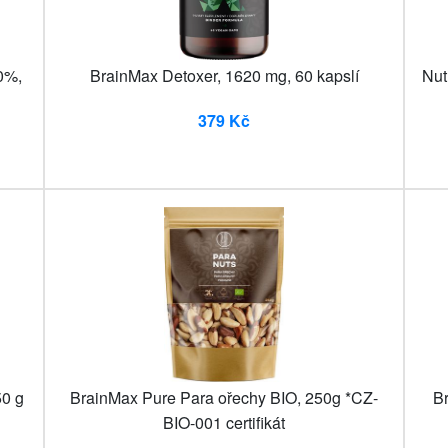
0%,
BrainMax Detoxer, 1620 mg, 60 kapslí
Nut
379 Kč
0 g
BrainMax Pure Para ořechy BIO, 250g *CZ-
Br
BIO-001 certifikát