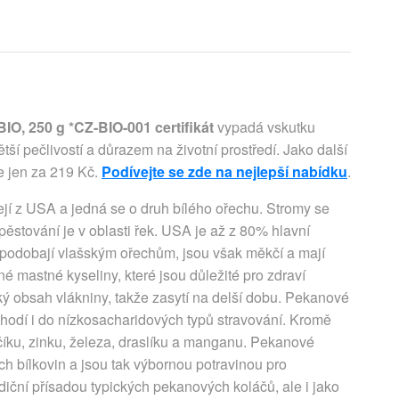
O, 250 g *CZ-BIO-001 certifikát
vypadá vskutku
ší pečlivostí a důrazem na životní prostředí. Jako další
te jen za 219 Kč.
Podívejte se zde na nejlepší nabídku
.
 z USA a jedná se o druh bílého ořechu. Stromy se
 pěstování je v oblasti řek. USA je až z 80% hlavní
podobají vlašským ořechům, jsou však měkčí a mají
 mastné kyseliny, které jsou důležité pro zdraví
ý obsah vlákniny, takže zasytí na delší dobu. Pekanové
 hodí i do nízkosacharidových typů stravování. Kromě
řčíku, zinku, železa, draslíku a manganu. Pekanové
ch bílkovin a jsou tak výbornou potravinou pro
diční přísadou typických pekanových koláčů, ale i jako