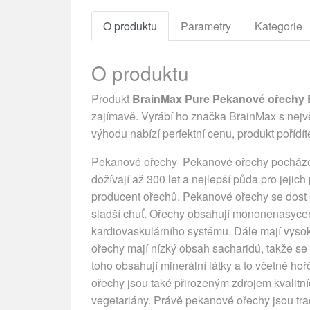
O produktu
Parametry
Kategorie
O produktu
Produkt
BrainMax Pure Pekanové ořechy BI
zajímavě. Vyrábí ho značka BrainMax s největ
výhodu nabízí perfektní cenu, produkt pořídí
Pekanové ořechy Pekanové ořechy pocházejí
dožívají až 300 let a nejlepší půda pro jejich
producent ořechů. Pekanové ořechy se dost 
sladší chuť. Ořechy obsahují mononenasycené
kardiovaskulárního systému. Dále mají vysok
ořechy mají nízký obsah sacharidů, takže se
toho obsahují minerální látky a to včetně ho
ořechy jsou také přirozeným zdrojem kvalitní
vegetariány. Právě pekanové ořechy jsou tra