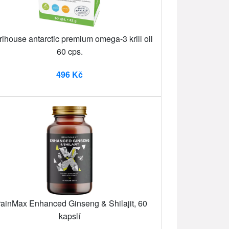
rihouse antarctic premium omega-3 krill oil
60 cps.
496 Kč
ainMax Enhanced Ginseng & Shilajit, 60
kapslí