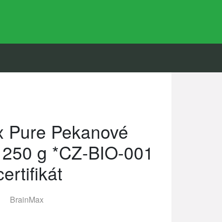
x Pure Pekanové
 250 g *CZ-BIO-001
certifikát
BrainMax