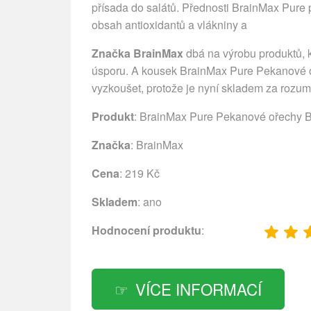
přísada do salátů. Přednosti BrainMax Pu
obsah antioxidantů a vlákniny a
Značka BrainMax
dbá na výrobu produktů, kt
úsporu. A kousek BrainMax Pure Pekanové oř
vyzkoušet, protože je nyní skladem za roz
Produkt
: BrainMax Pure Pekanové ořechy BI
Značka
:
BrainMax
Cena
: 219 Kč
Skladem
: ano
Hodnocení produktu
:
VÍCE INFORMACÍ