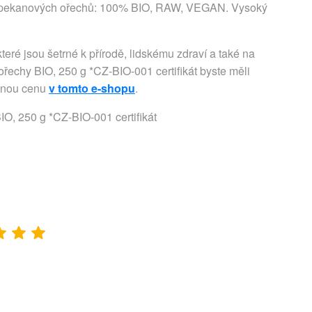
re pekanových ořechů: 100% BIO, RAW, VEGAN. Vysoký
eré jsou šetrné k přírodě, lidskému zdraví a také na
echy BIO, 250 g *CZ-BIO-001 certifikát byste měli
umnou cenu
v tomto e-shopu
.
O, 250 g *CZ-BIO-001 certifikát