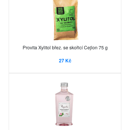
Provita Xylitol břez. se skořicí Cejlon 75 g
27 Kč