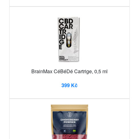
BrainMax CéBéDé Cartrige, 0,5 ml
399 Kč