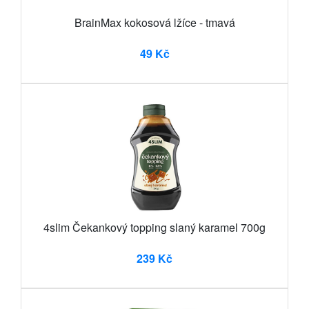
BrainMax kokosová lžíce - tmavá
49 Kč
4slim Čekankový topping slaný karamel 700g
239 Kč