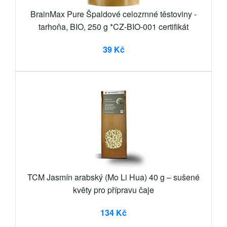
BrainMax Pure Špaldové celozrnné těstoviny -
tarhoňa, BIO, 250 g *CZ-BIO-001 certifikát
39 Kč
TCM Jasmín arabský (Mo Li Hua) 40 g – sušené
květy pro přípravu čaje
134 Kč