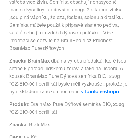
vstřebá více živin. Semínka obsahují nenasycené
mastné kyseliny, především omega 3 a kromě zinku
jsou plná vápníku, železa, fosforu, selenu a draslíku.
Semínka můžete použít k přípravě slaného pečiva,
salátů nebo jimi ozdobit dýňovou polévku. Více
informací se dozvíte na BrainPedie.cz Přednosti
BrainMax Pure dýňových
Značka BrainMax
dbá na výrobu produktů, které jsou
šetrné k přírodě, lidskému zdraví a také na úsporu. A
kousek BrainMax Pure Dýňová semínka BIO, 250g
*CZ-BIO-001 certifikát byste měli vyzkoušet, protože je
nyní skladem za rozumnou cenu
v tomto e-shopu
.
Produkt
: BrainMax Pure Dýňová semínka BIO, 250g
*CZ-BIO-001 certifikát
Značka
:
BrainMax
Cena
: 89 Kč