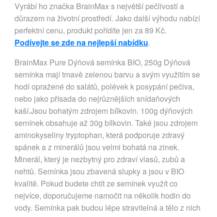
Vyrábí ho značka BrainMax s největší pečlivostí a
důrazem na životní prostředí. Jako další výhodu nabízí
perfektní cenu, produkt pořídíte jen za 89 Kč.
Podívejte se zde na nejlepší nabídku
.
BrainMax Pure Dýňová semínka BIO, 250g Dýňová
semínka mají tmavě zelenou barvu a svým využitím se
hodí opražené do salátů, polévek k posypání pečiva,
nebo jako přísada do nejrůznějších snídaňových
kaší.Jsou bohatým zdrojem bílkovin. 100g dýňových
semínek obsahuje až 30g bílkovin. Také jsou zdrojem
aminokyseliny tryptophan, která podporuje zdravý
spánek a z minerálů jsou velmi bohatá na zinek.
Minerál, který je nezbytný pro zdraví vlasů, zubů a
nehtů. Semínka jsou zbavená slupky a jsou v BIO
kvalitě. Pokud budete chtít ze semínek využít co
nejvíce, doporučujeme namočit na několik hodin do
vody. Semínka pak budou lépe stravitelná a tělo z nich