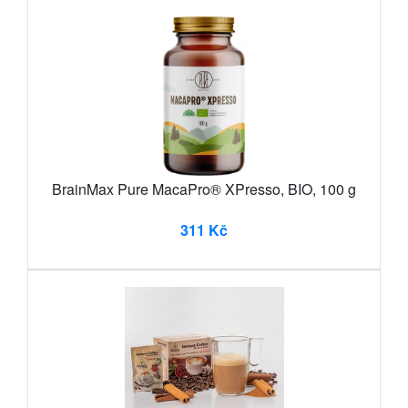
BrainMax Pure MacaPro® XPresso, BIO, 100 g
311 Kč