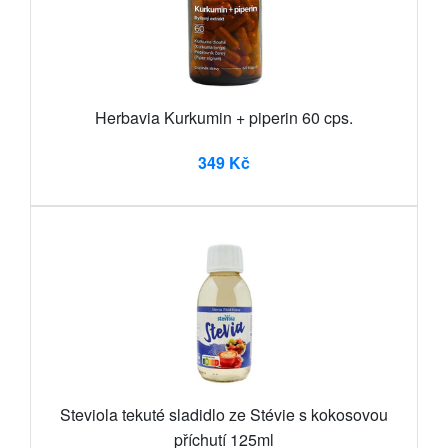
Herbavia Kurkumin + piperin 60 cps.
349 Kč
Steviola tekuté sladidlo ze Stévie s kokosovou
příchutí 125ml