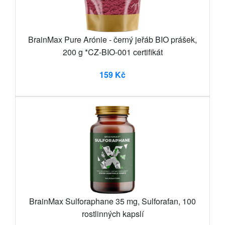
BrainMax Pure Arónie - černý jeřáb BIO prášek,
200 g *CZ-BIO-001 certifikát
159 Kč
BrainMax Sulforaphane 35 mg, Sulforafan, 100
rostlinných kapslí