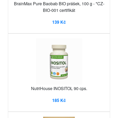
BrainMax Pure Baobab BIO prášek, 100 g - *CZ-
BIO-001 certifikát
139 Kč
NutriHouse INOSITOL 90 cps.
185 Kč