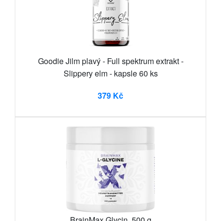
Goodie Jilm plavý - Full spektrum extrakt -
Slippery elm - kapsle 60 ks
379 Kč
BrainMax Glycin, 500 g