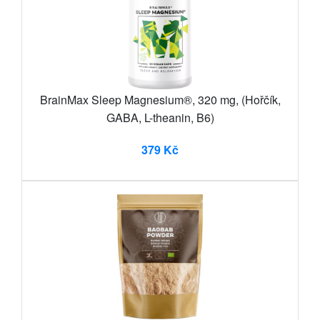
BrainMax Sleep Magnesium®, 320 mg, (Hořčík,
GABA, L-theanin, B6)
379 Kč