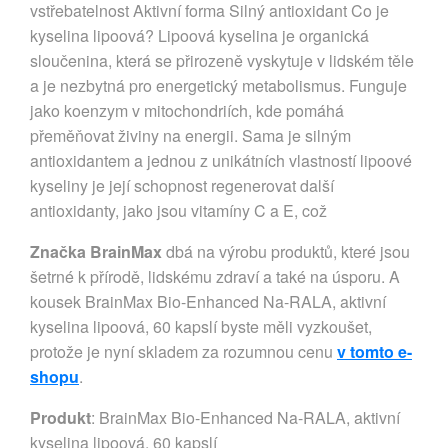
vstřebatelnost Aktivní forma Silný antioxidant Co je
kyselina lipoová? Lipoová kyselina je organická
sloučenina, která se přirozeně vyskytuje v lidském těle
a je nezbytná pro energetický metabolismus. Funguje
jako koenzym v mitochondriích, kde pomáhá
přeměňovat živiny na energii. Sama je silným
antioxidantem a jednou z unikátních vlastností lipoové
kyseliny je její schopnost regenerovat další
antioxidanty, jako jsou vitamíny C a E, což
Značka BrainMax
dbá na výrobu produktů, které jsou
šetrné k přírodě, lidskému zdraví a také na úsporu. A
kousek BrainMax Bio-Enhanced Na-RALA, aktivní
kyselina lipoová, 60 kapslí byste měli vyzkoušet,
protože je nyní skladem za rozumnou cenu
v tomto e-
shopu
.
Produkt
: BrainMax Bio-Enhanced Na-RALA, aktivní
kyselina lipoová, 60 kapslí