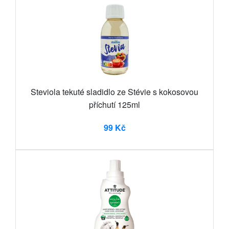
Steviola tekuté sladidlo ze Stévie s kokosovou
příchutí 125ml
99 Kč