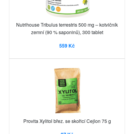
Nutrihouse Tribulus terrestris 500 mg – kotvičník
zemní (90 % saponinů), 300 tablet
559 Kč
Provita Xylitol břez. se skořicí Cejlon 75 g