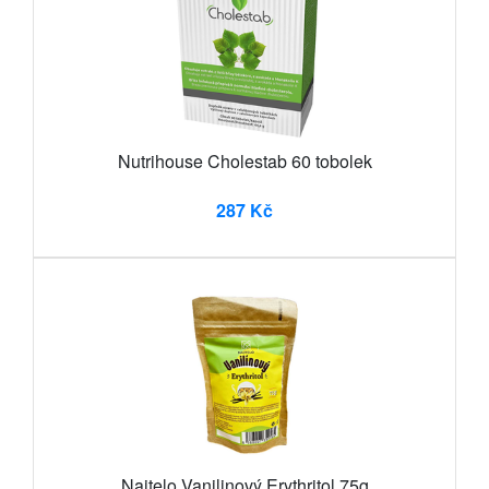
Nutrihouse Cholestab 60 tobolek
287 Kč
Najtelo Vanilinový Erythritol 75g