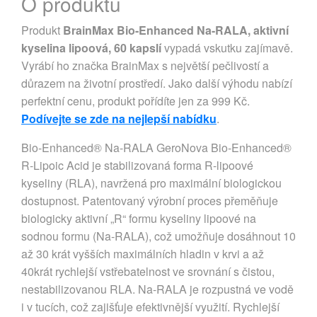
O produktu
Produkt
BrainMax Bio-Enhanced Na-RALA, aktivní
kyselina lipoová, 60 kapslí
vypadá vskutku zajímavě.
Vyrábí ho značka BrainMax s největší pečlivostí a
důrazem na životní prostředí. Jako další výhodu nabízí
perfektní cenu, produkt pořídíte jen za 999 Kč.
Podívejte se zde na nejlepší nabídku
.
Bio-Enhanced® Na-RALA GeroNova Bio-Enhanced®
R-Lipoic Acid je stabilizovaná forma R-lipoové
kyseliny (RLA), navržená pro maximální biologickou
dostupnost. Patentovaný výrobní proces přeměňuje
biologicky aktivní „R“ formu kyseliny lipoové na
sodnou formu (Na-RALA), což umožňuje dosáhnout 10
až 30 krát vyšších maximálních hladin v krvi a až
40krát rychlejší vstřebatelnost ve srovnání s čistou,
nestabilizovanou RLA. Na-RALA je rozpustná ve vodě
i v tucích, což zajišťuje efektivnější využití. Rychlejší