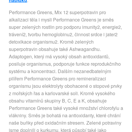
nabídku
.
Performance Greens, Mix 12 superpotravin pro
alkalizaci těla i mysli Performance Greens je směs
super zelených rostlin pro podporu imunity2, energie2,
trávení2, tvorbu hemoglobinu2, činnost srdce i jater2
detoxikace organismu2. Kromě zelených
superpotravin obsahuje také Ashwagandhu.
Adaptogen, který má vysoký obsah antioxidantů,
posiluje organismus, podporuje funkce reprodukčního
systému a koncentraci. Dalším nezanedbatelným
pilířem Performance Greens pro remineralizaci
organismu jsou elektrolyty obohacené o stopové prvky
z mořských řas a karlovarské soli. Kromě vysokého
obsahu vitamínů skupiny B, C, E a K, obsahuje
Performance Greens také vysoké množství chlorofylu a
vlákniny. Směs je bohatá na antioxidanty, které chrání
naše buňky před oxidačním stresem. Zelené potraviny
jsme doplnili o kurkumu, která působí také jako