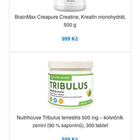
BrainMax Creapure Creatine, Kreatin monohydrát,
500 g
999 Kč
Nutrihouse Tribulus terrestris 500 mg – kotvičník
zemní (90 % saponinů), 300 tablet
559 Kč