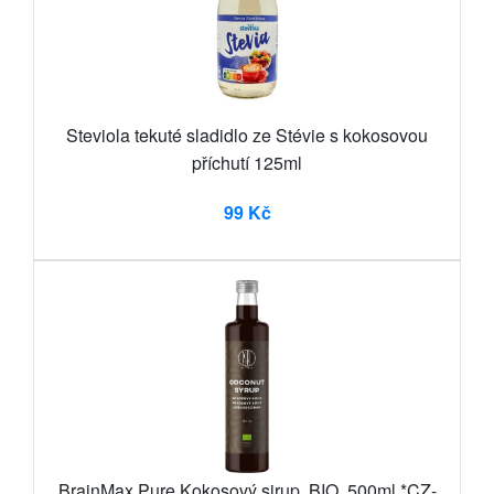
Steviola tekuté sladidlo ze Stévie s kokosovou
příchutí 125ml
99 Kč
BrainMax Pure Kokosový sirup, BIO, 500ml *CZ-