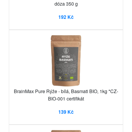
dóza 350 g
192 Kč
BrainMax Pure Rýže - bílá, Basmati BIO, 1kg *CZ-
BIO-001 certifikát
139 Kč