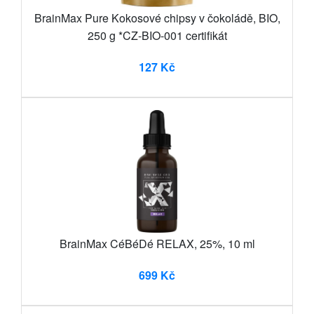
BrainMax Pure Kokosové chipsy v čokoládě, BIO,
250 g *CZ-BIO-001 certifikát
127 Kč
BrainMax CéBéDé RELAX, 25%, 10 ml
699 Kč