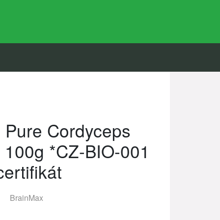
 Pure Cordyceps
, 100g *CZ-BIO-001
certifikát
BrainMax