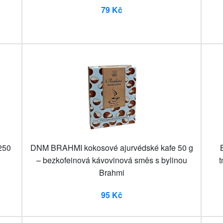
79 Kč
250
DNM BRAHMI kokosové ajurvédské kafe 50 g
– bezkofeinová kávovinová směs s bylinou
t
Brahmi
95 Kč