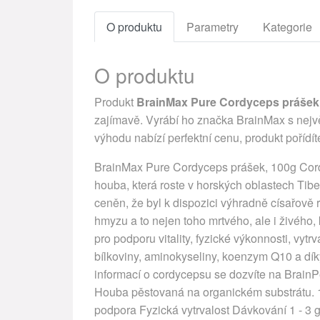
O produktu
Parametry
Kategorie
O produktu
Produkt
BrainMax Pure Cordyceps prášek B
zajímavě. Vyrábí ho značka BrainMax s největ
výhodu nabízí perfektní cenu, produkt pořídí
BrainMax Pure Cordyceps prášek, 100g Cord
houba, která roste v horských oblastech Tibe
ceněn, že byl k dispozici výhradně císařově r
hmyzu a to nejen toho mrtvého, ale i živého,
pro podporu vitality, fyzické výkonnosti, vytr
bílkoviny, aminokyseliny, koenzym Q10 a dík
informací o cordycepsu se dozvíte na Brain
Houba pěstovaná na organickém substrátu
podpora Fyzická vytrvalost Dávkování 1 - 3