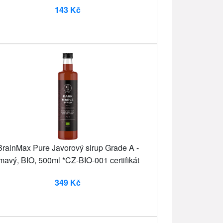
143 Kč
BrainMax Pure Javorový sirup Grade A -
mavý, BIO, 500ml *CZ-BIO-001 certifikát
349 Kč