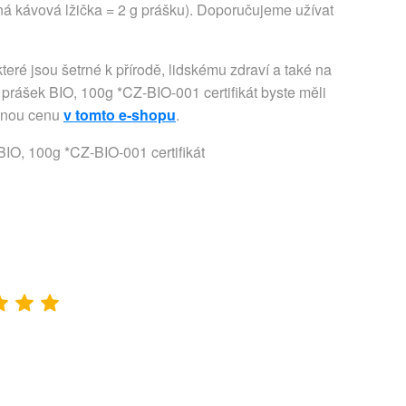
aná kávová lžička = 2 g prášku). Doporučujeme užívat
eré jsou šetrné k přírodě, lidskému zdraví a také na
rášek BIO, 100g *CZ-BIO-001 certifikát byste měli
umnou cenu
v tomto e-shopu
.
IO, 100g *CZ-BIO-001 certifikát