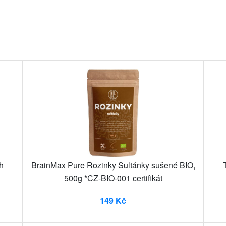
h
BrainMax Pure Rozinky Sultánky sušené BIO,
500g *CZ-BIO-001 certifikát
149 Kč