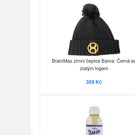
BrainMax zimní čepice Barva: Černá s
zlatým logem
359 Kč