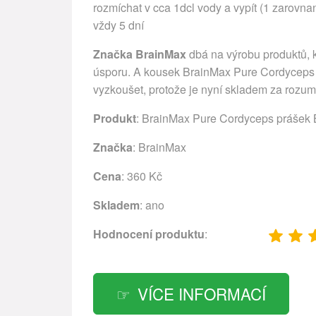
rozmíchat v cca 1dcl vody a vypít (1 zarovn
vždy 5 dní
Značka BrainMax
dbá na výrobu produktů, kt
úsporu. A kousek BrainMax Pure Cordyceps p
vyzkoušet, protože je nyní skladem za roz
Produkt
: BrainMax Pure Cordyceps prášek B
Značka
:
BrainMax
Cena
: 360 Kč
Skladem
: ano
Hodnocení produktu
:
VÍCE INFORMACÍ