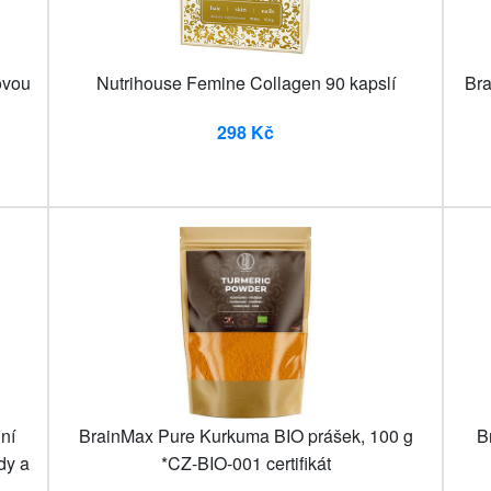
ovou
Nutrihouse Femine Collagen 90 kapslí
Bra
298 Kč
ní
BrainMax Pure Kurkuma BIO prášek, 100 g
B
dy a
*CZ-BIO-001 certifikát