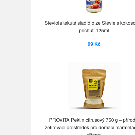
Steviola tekuté sladidlo ze Stévie s kokos
příchutí 125ml
99 Kč
PROVITA Pektin citrusový 750 g – přírod
želírovací prostředek pro domácí marmelá
džemy