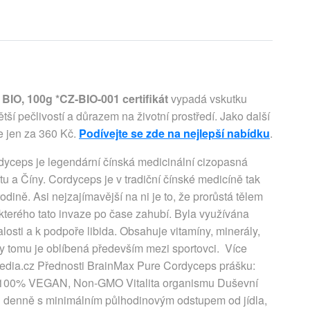
IO, 100g *CZ-BIO-001 certifikát
vypadá vskutku
ší pečlivostí a důrazem na životní prostředí. Jako další
te jen za 360 Kč.
Podívejte se zde na nejlepší nabídku
.
yceps je legendární čínská medicinální cizopasná
tu a Číny. Cordyceps je v tradiční čínské medicíně tak
odině. Asi nejzajímavější na ni je to, že prorůstá tělem
 kterého tato invaze po čase zahubí. Byla využívána
valosti a k podpoře libida. Obsahuje vitamíny, minerály,
y tomu je oblíbená především mezi sportovci. Více
Pedia.cz Přednosti BrainMax Pure Cordyceps prášku:
. 100% VEGAN, Non-GMO Vitalita organismu Duševní
 g denně s minimálním půlhodinovým odstupem od jídla,