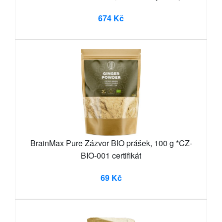
674 Kč
BrainMax Pure Zázvor BIO prášek, 100 g *CZ-
BIO-001 certifikát
69 Kč