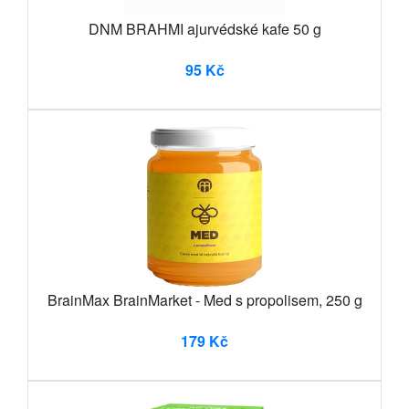
DNM BRAHMI ajurvédské kafe 50 g
95 Kč
BrainMax BrainMarket - Med s propolisem, 250 g
179 Kč