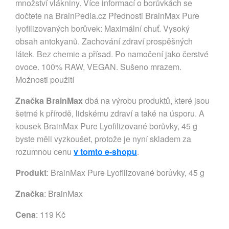
množství vlákniny. Více informací o borůvkách se
dočtete na BrainPedia.cz Přednosti BrainMax Pure
lyofilizovaných borůvek: Maximální chuť. Vysoký
obsah antokyanů. Zachování zdraví prospěšných
látek. Bez chemie a přísad. Po namočení jako čerstvé
ovoce. 100% RAW, VEGAN. Sušeno mrazem.
Možnosti použití
Značka BrainMax
dbá na výrobu produktů, které jsou
šetrné k přírodě, lidskému zdraví a také na úsporu. A
kousek BrainMax Pure Lyofilizované borůvky, 45 g
byste měli vyzkoušet, protože je nyní skladem za
rozumnou cenu
v tomto e-shopu
.
Produkt
: BrainMax Pure Lyofilizované borůvky, 45 g
Značka
:
BrainMax
Cena
: 119 Kč