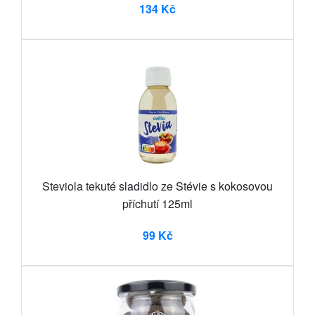
134 Kč
Steviola tekuté sladidlo ze Stévie s kokosovou
příchutí 125ml
99 Kč