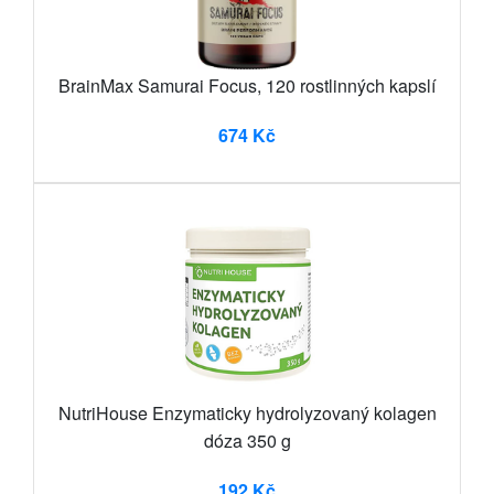
BrainMax Samurai Focus, 120 rostlinných kapslí
674 Kč
NutriHouse Enzymaticky hydrolyzovaný kolagen
dóza 350 g
192 Kč