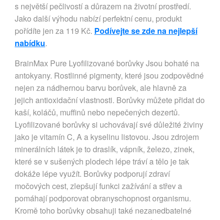
s největší pečlivostí a důrazem na životní prostředí.
Jako další výhodu nabízí perfektní cenu, produkt
pořídíte jen za 119 Kč.
Podívejte se zde na nejlepší
nabídku
.
BrainMax Pure Lyofilizované borůvky Jsou bohaté na
antokyany. Rostlinné pigmenty, které jsou zodpovědné
nejen za nádhernou barvu borůvek, ale hlavně za
jejich antioxidační vlastnosti. Borůvky můžete přidat do
kaší, koláčů, muffinů nebo nepečených dezertů.
Lyofilizované borůvky si uchovávají své důležité živiny
jako je vitamín C, A a kyselinu listovou. Jsou zdrojem
minerálních látek je to draslík, vápník, železo, zinek,
které se v sušených plodech lépe tráví a tělo je tak
dokáže lépe využít. Borůvky podporují zdraví
močových cest, zlepšují funkci zažívání a střev a
pomáhají podporovat obranyschopnost organismu.
Kromě toho borůvky obsahuji také nezanedbatelné