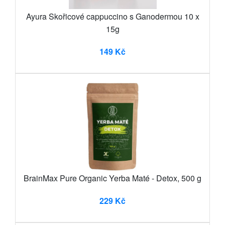
Ayura Skořicové cappuccino s Ganodermou 10 x
15g
149 Kč
BrainMax Pure Organic Yerba Maté - Detox, 500 g
229 Kč