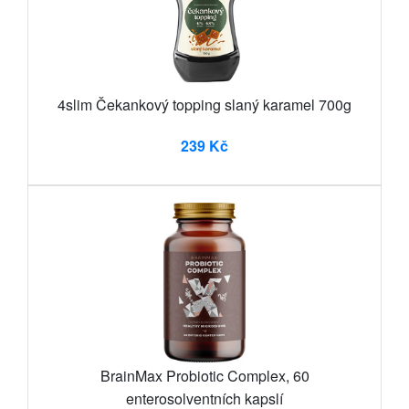
4slim Čekankový topping slaný karamel 700g
239 Kč
BrainMax Probiotic Complex, 60
enterosolventních kapslí