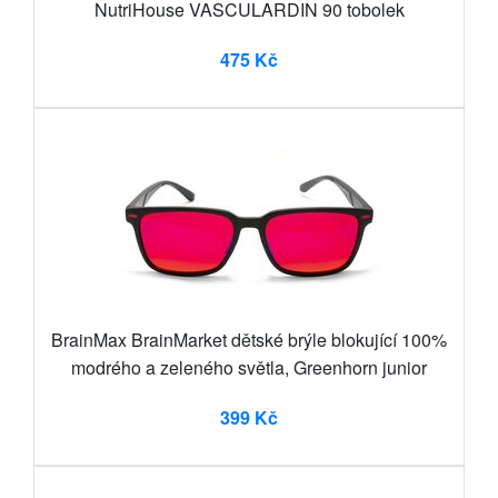
NutriHouse VASCULARDIN 90 tobolek
475 Kč
BrainMax BrainMarket dětské brýle blokující 100%
modrého a zeleného světla, Greenhorn junior
399 Kč