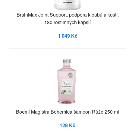
BrainMax Joint Support, podpora kloubů a kostí,
180 rostlinných kapslí
1 049 Kč
Boemi Magistra Bohemica šampon Růže 250 ml
128 Kč