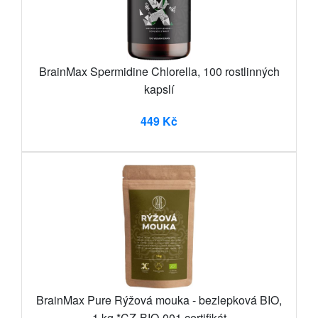
BrainMax Spermidine Chlorella, 100 rostlinných
kapslí
449 Kč
BrainMax Pure Rýžová mouka - bezlepková BIO,
1 kg *CZ-BIO-001 certifikát