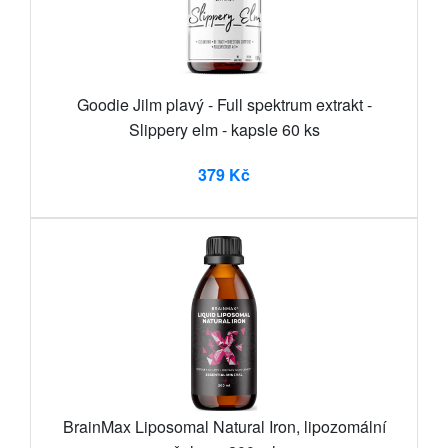
Goodie Jilm plavý - Full spektrum extrakt -
Slippery elm - kapsle 60 ks
379 Kč
BrainMax Liposomal Natural Iron, lipozomální