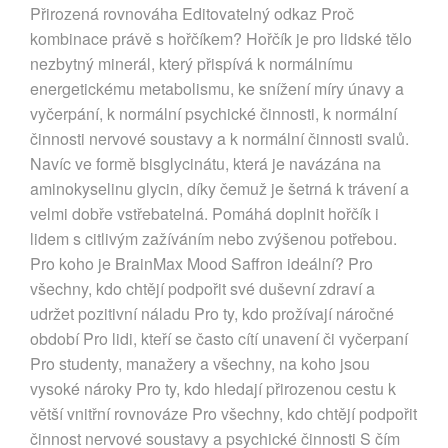
Přirozená rovnováha Editovatelný odkaz Proč
kombinace právě s hořčíkem? Hořčík je pro lidské tělo
nezbytný minerál, který přispívá k normálnímu
energetickému metabolismu, ke snížení míry únavy a
vyčerpání, k normální psychické činnosti, k normální
činnosti nervové soustavy a k normální činnosti svalů.
Navíc ve formě bisglycinátu, která je navázána na
aminokyselinu glycin, díky čemuž je šetrná k trávení a
velmi dobře vstřebatelná. Pomáhá doplnit hořčík i
lidem s citlivým zažíváním nebo zvýšenou potřebou.
Pro koho je BrainMax Mood Saffron ideální? Pro
všechny, kdo chtějí podpořit své duševní zdraví a
udržet pozitivní náladu Pro ty, kdo prožívají náročné
období Pro lidi, kteří se často cítí unavení či vyčerpaní
Pro studenty, manažery a všechny, na koho jsou
vysoké nároky Pro ty, kdo hledají přirozenou cestu k
větší vnitřní rovnováze Pro všechny, kdo chtějí podpořit
činnost nervové soustavy a psychické činnosti S čím