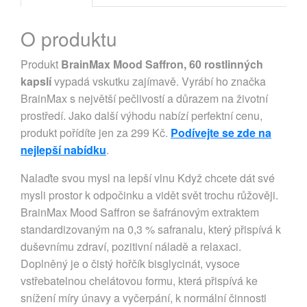
O produktu
Produkt
BrainMax Mood Saffron, 60 rostlinných
kapslí
vypadá vskutku zajímavě. Vyrábí ho značka
BrainMax s největší pečlivostí a důrazem na životní
prostředí. Jako další výhodu nabízí perfektní cenu,
produkt pořídíte jen za 299 Kč.
Podívejte se zde na
nejlepší nabídku
.
Nalaďte svou mysl na lepší vlnu Když chcete dát své
mysli prostor k odpočinku a vidět svět trochu růžověji.
BrainMax Mood Saffron se šafránovým extraktem
standardizovaným na 0,3 % safranalu, který přispívá k
duševnímu zdraví, pozitivní náladě a relaxaci.
Doplněný je o čistý hořčík bisglycinát, vysoce
vstřebatelnou chelátovou formu, která přispívá ke
snížení míry únavy a vyčerpání, k normální činnosti