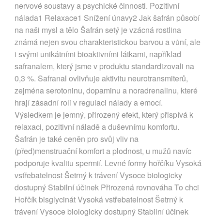
nervové soustavy a psychické činnosti. Pozitivní
nálada1 Relaxace1 Snížení únavy2 Jak šafrán působí
na naši mysl a tělo Šafrán setý je vzácná rostlina
známá nejen svou charakteristickou barvou a vůní, ale
i svými unikátními bioaktivními látkami, například
safranalem, který jsme v produktu standardizovali na
0,3 %. Safranal ovlivňuje aktivitu neurotransmiterů,
zejména serotoninu, dopaminu a noradrenalinu, které
hrají zásadní roli v regulaci nálady a emocí.
Výsledkem je jemný, přirozený efekt, který přispívá k
relaxaci, pozitivní náladě a duševnímu komfortu.
Šafrán je také ceněn pro svůj vliv na
(před)menstruační komfort a plodnost, u mužů navíc
podporuje kvalitu spermií. Levné formy hořčíku Vysoká
vstřebatelnost Šetrný k trávení Vysoce biologicky
dostupný Stabilní účinek Přirozená rovnováha To chci
Hořčík bisglycinát Vysoká vstřebatelnost Šetrný k
trávení Vysoce biologicky dostupný Stabilní účinek