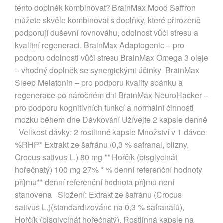
tento doplněk kombinovat? BrainMax Mood Saffron
můžete skvěle kombinovat s doplňky, které přirozeně
podporují duševní rovnováhu, odolnost vůči stresu a
kvalitní regeneraci. BrainMax Adaptogenic – pro
podporu odolnosti vůči stresu BrainMax Omega 3 oleje
– vhodný doplněk se synergickými účinky BrainMax
Sleep Melatonin – pro podporu kvality spánku a
regenerace po náročném dni BrainMax NeuroHacker –
pro podporu kognitivních funkcí a normální činnosti
mozku během dne Dávkování Užívejte 2 kapsle denně
Velikost dávky: 2 rostlinné kapsle Množství v 1 dávce
%RHP* Extrakt ze šafránu (0,3 % safranal, blizny,
Crocus sativus L.) 80 mg ** Hořčík (bisglycinát
hořečnatý) 100 mg 27% * % denní referenční hodnoty
příjmu** denní referenční hodnota příjmu není
stanovena Složení: Extrakt ze šafránu (Crocus
sativus L.)(standardizováno na 0,3 % safranalů),
Hořčík (bisglycinát hořečnatý). Rostlinná kapsle na