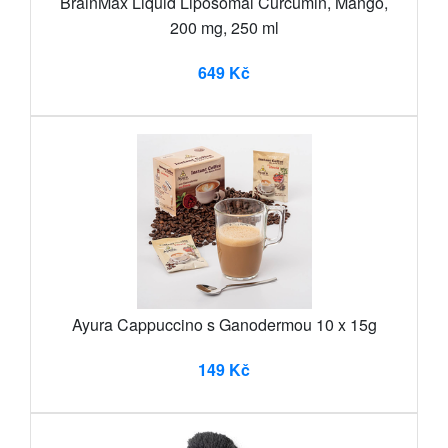
BrainMax Liquid Liposomal Curcumin, Mango,
200 mg, 250 ml
649 Kč
Ayura Cappuccino s Ganodermou 10 x 15g
149 Kč