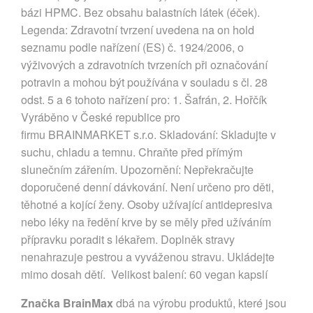
bázi HPMC. Bez obsahu balastních látek (éček).
Legenda: Zdravotní tvrzení uvedena na on hold
seznamu podle nařízení (ES) č. 1924/2006, o
výživových a zdravotních tvrzeních při označování
potravin a mohou být používána v souladu s čl. 28
odst. 5 a 6 tohoto nařízení pro: 1. Šafrán, 2. Hořčík
Vyráběno v České republice pro
firmu BRAINMARKET s.r.o. Skladování: Skladujte v
suchu, chladu a temnu. Chraňte před přímým
slunečním zářením. Upozornění: Nepřekračujte
doporučené denní dávkování. Není určeno pro děti,
těhotné a kojící ženy. Osoby užívající antidepresiva
nebo léky na ředění krve by se měly před užíváním
přípravku poradit s lékařem. Doplněk stravy
nenahrazuje pestrou a vyváženou stravu. Ukládejte
mimo dosah dětí. Velikost balení: 60 vegan kapslí
Značka BrainMax
dbá na výrobu produktů, které jsou