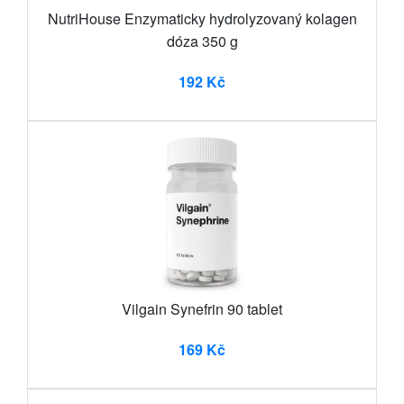
NutriHouse Enzymaticky hydrolyzovaný kolagen
dóza 350 g
192 Kč
Vilgain Synefrin 90 tablet
169 Kč