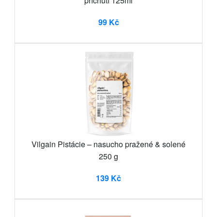
příchutí 125ml
99 Kč
Vilgain Pistácie – nasucho pražené & solené
250 g
139 Kč