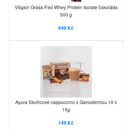
Vilgain Grass-Fed Whey Protein Isolate čokoláda
500 g
649 Kč
Ayura Skořicové cappuccino s Ganodermou 10 x
15g
149 Kč