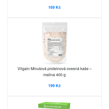
169 Kč
Vilgain Minutová proteinová ovesná kaše –
malina 400 g
199 Kč