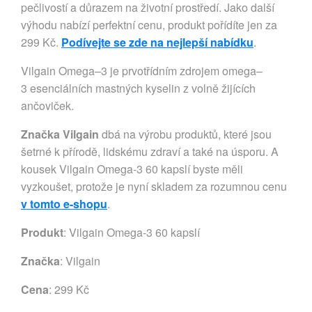
pečlivostí a důrazem na životní prostředí. Jako další
výhodu nabízí perfektní cenu, produkt pořídíte jen za
299 Kč.
Podívejte se zde na nejlepší nabídku
.
Vilgain Omega–3 je prvotřídním zdrojem omega–
3 esenciálních mastných kyselin z volně žijících
ančoviček.
Značka Vilgain
dbá na výrobu produktů, které jsou
šetrné k přírodě, lidskému zdraví a také na úsporu. A
kousek Vilgain Omega-3 60 kapslí byste měli
vyzkoušet, protože je nyní skladem za rozumnou cenu
v tomto e-shopu
.
Produkt
: Vilgain Omega-3 60 kapslí
Značka
:
Vilgain
Cena
: 299 Kč