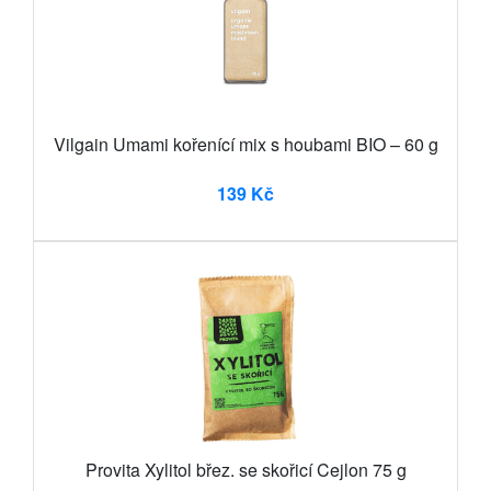
Vilgain Umami kořenící mix s houbami BIO – 60 g
139 Kč
Provita Xylitol břez. se skořicí Cejlon 75 g