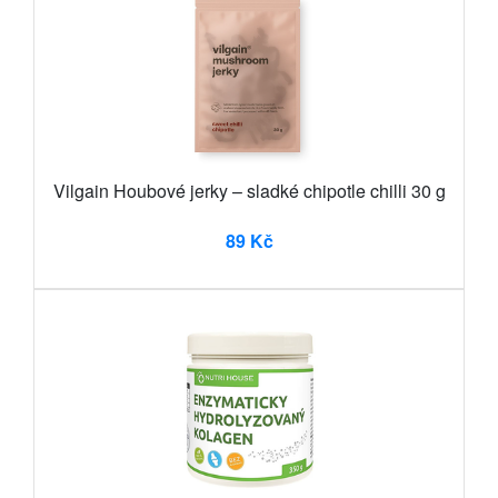
Vilgain Houbové jerky – sladké chipotle chilli 30 g
89 Kč