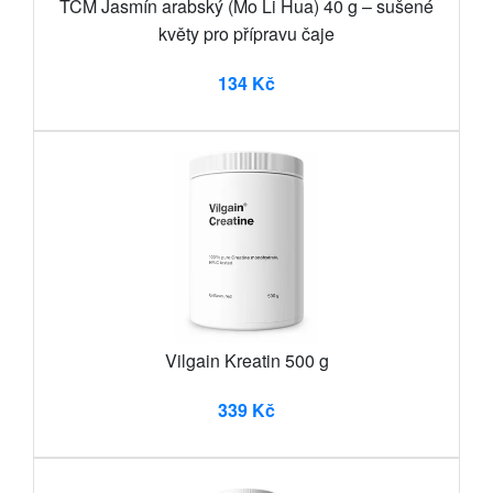
TCM Jasmín arabský (Mo Li Hua) 40 g – sušené
květy pro přípravu čaje
134 Kč
Vilgain Kreatin 500 g
339 Kč