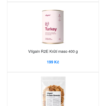
Vilgain R2E Krůtí maso 400 g
199 Kč