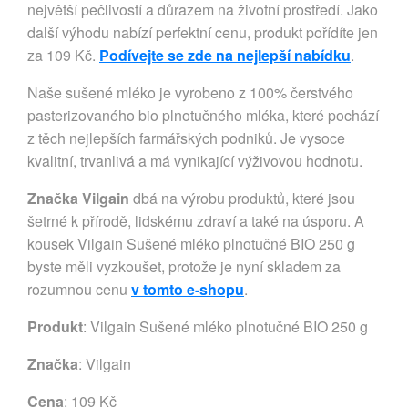
největší pečlivostí a důrazem na životní prostředí. Jako
další výhodu nabízí perfektní cenu, produkt pořídíte jen
za 109 Kč.
Podívejte se zde na nejlepší nabídku
.
Naše sušené mléko je vyrobeno z 100% čerstvého
pasterizovaného bio plnotučného mléka, které pochází
z těch nejlepších farmářských podniků. Je vysoce
kvalitní, trvanlivá a má vynikající výživovou hodnotu.
Značka Vilgain
dbá na výrobu produktů, které jsou
šetrné k přírodě, lidskému zdraví a také na úsporu. A
kousek Vilgain Sušené mléko plnotučné BIO 250 g
byste měli vyzkoušet, protože je nyní skladem za
rozumnou cenu
v tomto e-shopu
.
Produkt
: Vilgain Sušené mléko plnotučné BIO 250 g
Značka
:
Vilgain
Cena
: 109 Kč