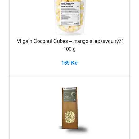
Vilgain Coconut Cubes – mango s lepkavou rýží
100 g
169 Kč