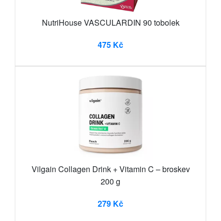
NutriHouse VASCULARDIN 90 tobolek
475 Kč
Vilgain Collagen Drink + Vitamin C – broskev
200 g
279 Kč