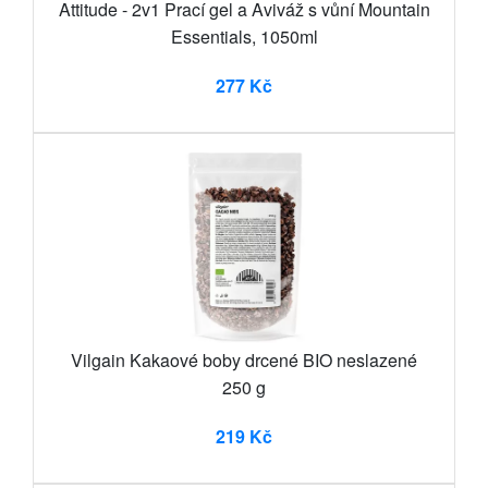
Attitude - 2v1 Prací gel a Aviváž s vůní Mountain
Essentials, 1050ml
277 Kč
Vilgain Kakaové boby drcené BIO neslazené
250 g
219 Kč