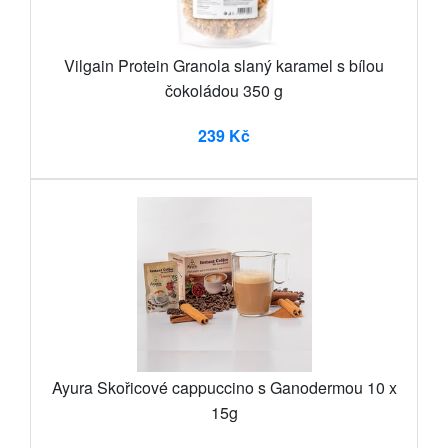
Vilgain Protein Granola slaný karamel s bílou
čokoládou 350 g
239 Kč
Ayura Skořicové cappuccino s Ganodermou 10 x
15g