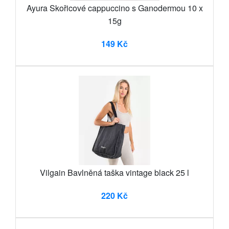
Ayura Skořicové cappuccino s Ganodermou 10 x
15g
149 Kč
Vilgain Bavlněná taška vintage black 25 l
220 Kč