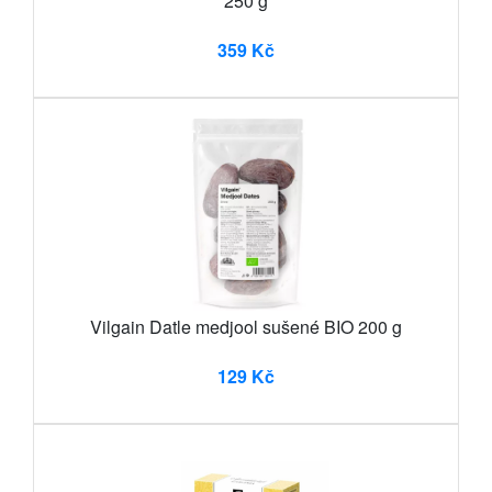
250 g
359 Kč
Vilgain Datle medjool sušené BIO 200 g
129 Kč