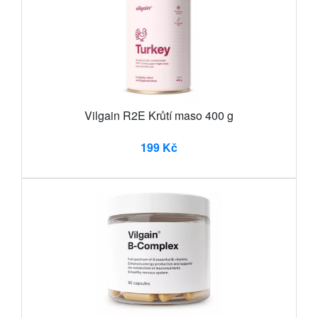
Vilgain R2E Krůtí maso 400 g
199 Kč