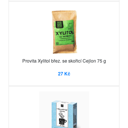
Provita Xylitol břez. se skořicí Cejlon 75 g
27 Kč