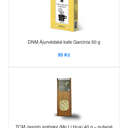
DNM Ájurvédské kafe Garcinia 50 g
95 Kč
TCM Jasmín arabský (Mo Li Hua) 40 g – sušené