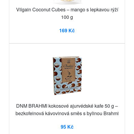
Vilgain Coconut Cubes – mango s lepkavou rýží
100 g
169 Kč
DNM BRAHMI kokosové ajurvédské kafe 50 g –
bezkofeinová kávovinová směs s bylinou Brahmi
95 Kč