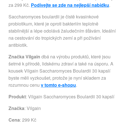
za 299 Kč.
Podívejte se zde na nejlepší nabídku
.
Saccharomyces boulardii je čistě kvasinkové
probiotikum, které je oproti bakteriím teplotně
stabilnější a lépe odolává žaludečním šťávám. Ideální
na cestování do tropických zemí a při požívání
antibiotik.
Značka Vilgain
dbá na výrobu produktů, které jsou
šetrné k přírodě, lidskému zdraví a také na úsporu. A
kousek Vilgain Saccharomyces Boulardii 30 kapslí
byste měli vyzkoušet, protože je nyní skladem za
rozumnou cenu
v tomto e-shopu
.
Produkt
: Vilgain Saccharomyces Boulardii 30 kapslí
Značka
:
Vilgain
Cena
: 299 Kč