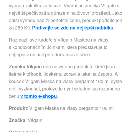
vypadá vskutku zajímavě. Vyrábí ho značka Vilgain s
největší pečlivostí a důrazem na životní prostředí. Jako
další výhodu nabízí perfektní cenu, produkt pořídíte jen
za 289 Kč.
Podívejte se zde na nejlepší nabídku
.
Rozmazli své kadeře s Vilgain Maskou na vlasy
s kondicionačním účinkem, která představuje to
nejlepší v oblasti přírodní vlasové péče.
Značka Vilgain
dbá na výrobu produktů, které jsou
šetrné k přírodě, lidskému zdraví a také na úsporu. A
kousek Vilgain Maska na vlasy bergamot 100 ml byste
měli vyzkoušet, protože je nyní skladem za rozumnou
cenu
v tomto e-shopu
.
Produkt
: Vilgain Maska na vlasy bergamot 100 ml
Značka
:
Vilgain