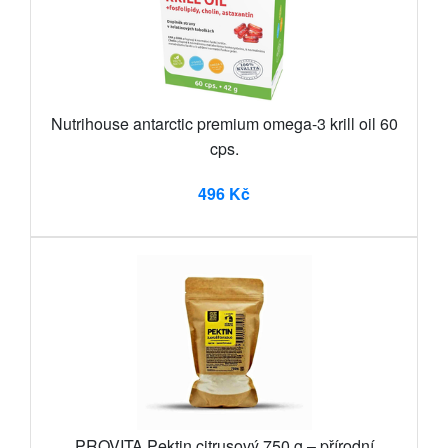
Nutrihouse antarctic premium omega-3 krill oil 60
cps.
496 Kč
PROVITA Pektin citrusový 750 g – přírodní