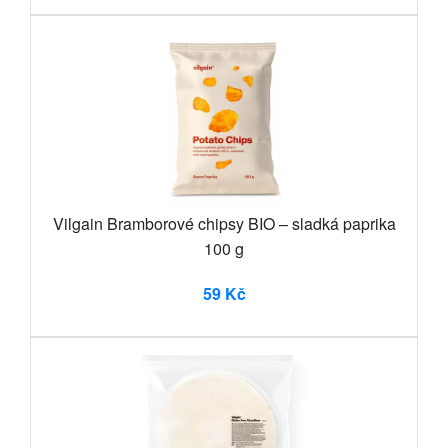
Vilgain Bramborové chipsy BIO – sladká paprika
100 g
59 Kč