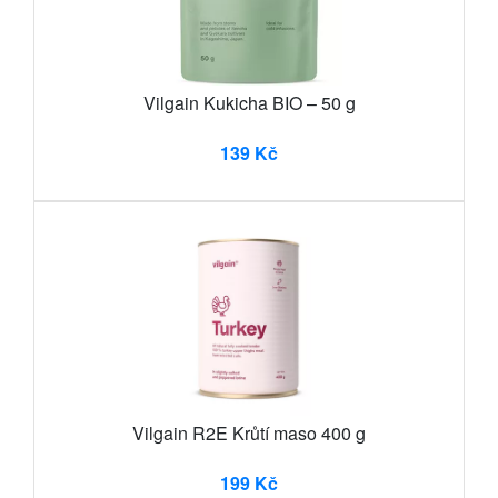
Vilgain Kukicha BIO – 50 g
139 Kč
Vilgain R2E Krůtí maso 400 g
199 Kč