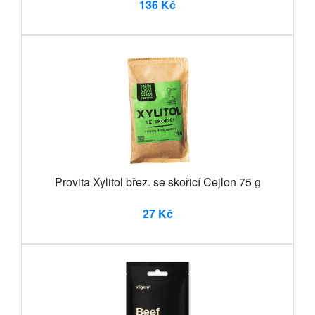
136 Kč
Provita Xylitol břez. se skořicí Cejlon 75 g
27 Kč