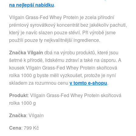
na nejlepší nabídku
.
Vilgain Grass‑Fed Whey Protein je zcela přírodní
prémiový syrovátkový koncentrát bez jakékoliv pachuti,
který je navíc slazen pouze stévií. Při výrobě jsme
použili pouze ty nejkvalitnější ingredience.
Značka Vilgain
dbá na výrobu produktů, které jsou
šetrné k přírodě, lidskému zdraví a také na úsporu. A
kousek Vilgain Grass-Fed Whey Protein skořicová
rolka 1000 g byste měli vyzkoušet, protože je nyní
skladem za rozumnou cenu
v tomto e-shopu
.
Produkt
: Vilgain Grass-Fed Whey Protein skořicová
rolka 1000 g
Značka
:
Vilgain
Cena
: 799 Kč