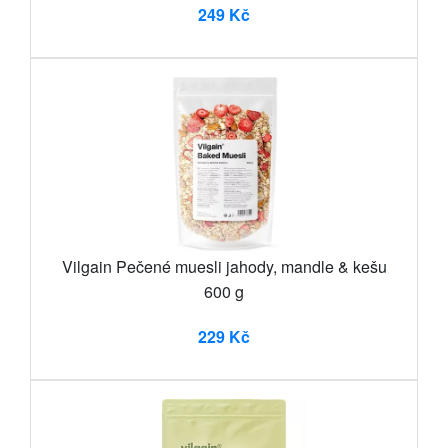
249 Kč
Vilgain Pečené muesli jahody, mandle & kešu
600 g
229 Kč