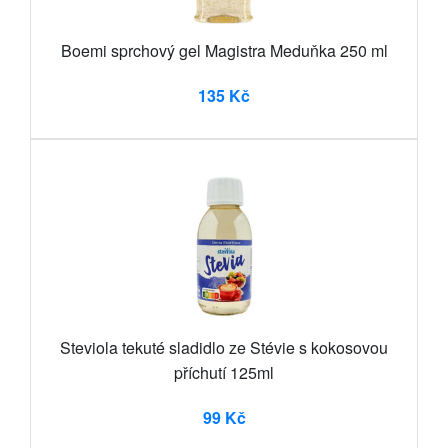
Boemi sprchový gel Magistra Meduňka 250 ml
135 Kč
Steviola tekuté sladidlo ze Stévie s kokosovou
příchutí 125ml
99 Kč