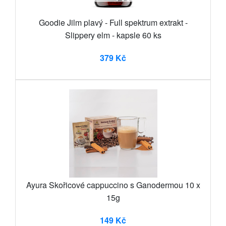
Goodie Jilm plavý - Full spektrum extrakt -
Slippery elm - kapsle 60 ks
379 Kč
Ayura Skořicové cappuccino s Ganodermou 10 x
15g
149 Kč