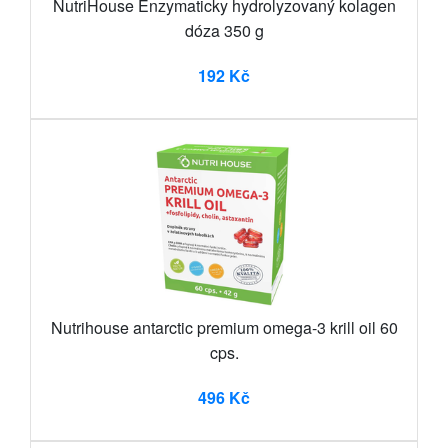
NutriHouse Enzymaticky hydrolyzovaný kolagen
dóza 350 g
192 Kč
Nutrihouse antarctic premium omega-3 krill oil 60
cps.
496 Kč