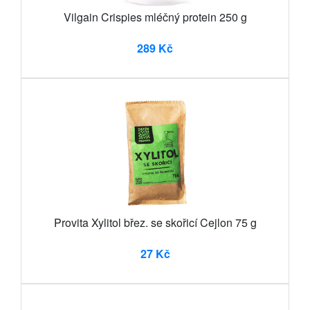
Vilgain Crispies mléčný protein 250 g
289 Kč
Provita Xylitol břez. se skořicí Cejlon 75 g
27 Kč