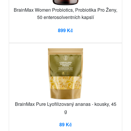
BrainMax Women Probiotics, Probiotika Pro Ženy,
50 enterosolventních kapslí
899 Kč
BrainMax Pure Lyofilizovaný ananas - kousky, 45
g
89 Kč