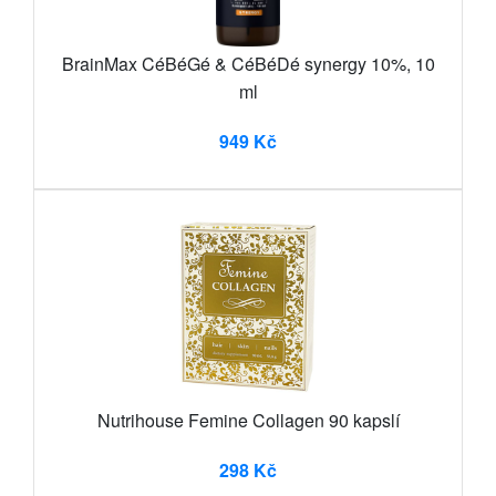
BrainMax CéBéGé & CéBéDé synergy 10%, 10
ml
949 Kč
Nutrihouse Femine Collagen 90 kapslí
298 Kč