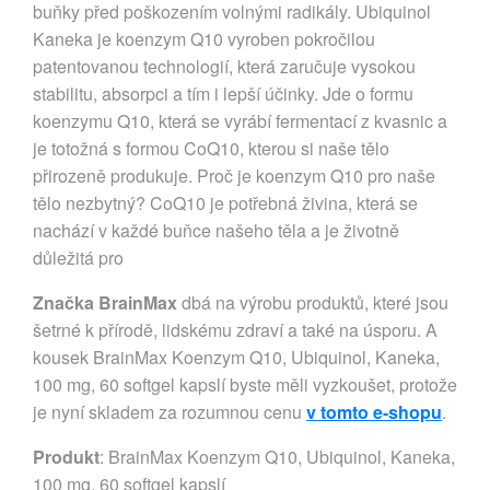
buňky před poškozením volnými radikály. Ubiquinol
Kaneka je koenzym Q10 vyroben pokročilou
patentovanou technologií, která zaručuje vysokou
stabilitu, absorpci a tím i lepší účinky. Jde o formu
koenzymu Q10, která se vyrábí fermentací z kvasnic a
je totožná s formou CoQ10, kterou si naše tělo
přirozeně produkuje. Proč je koenzym Q10 pro naše
tělo nezbytný? CoQ10 je potřebná živina, která se
nachází v každé buňce našeho těla a je životně
důležitá pro
Značka BrainMax
dbá na výrobu produktů, které jsou
šetrné k přírodě, lidskému zdraví a také na úsporu. A
kousek BrainMax Koenzym Q10, Ubiquinol, Kaneka,
100 mg, 60 softgel kapslí byste měli vyzkoušet, protože
je nyní skladem za rozumnou cenu
v tomto e-shopu
.
Produkt
: BrainMax Koenzym Q10, Ubiquinol, Kaneka,
100 mg, 60 softgel kapslí