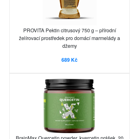
PROVITA Pektin citrusový 750 g – přírodní
želírovací prostředek pro domácí marmelády a
džemy
689 Kč
BrainMax Quercetin powder, kvercetin prášek, 20