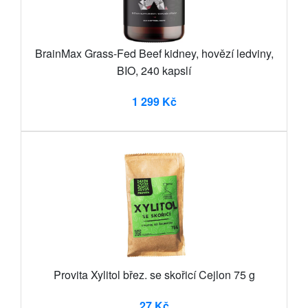
BrainMax Grass-Fed Beef kidney, hovězí ledviny,
BIO, 240 kapslí
1 299 Kč
Provita Xylitol břez. se skořicí Cejlon 75 g
27 Kč