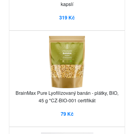
kapslí
319 Kč
BrainMax Pure Lyofilizovaný banán - plátky, BIO,
45 g *CZ-BIO-001 certifikát
79 Kč