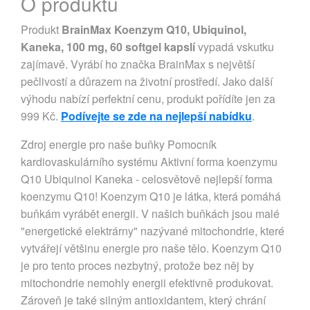
O produktu
Produkt
BrainMax Koenzym Q10, Ubiquinol,
Kaneka, 100 mg, 60 softgel kapslí
vypadá vskutku
zajímavě. Vyrábí ho značka BrainMax s největší
pečlivostí a důrazem na životní prostředí. Jako další
výhodu nabízí perfektní cenu, produkt pořídíte jen za
999 Kč.
Podívejte se zde na nejlepší nabídku
.
Zdroj energie pro naše buňky Pomocník
kardiovaskulárního systému Aktivní forma koenzymu
Q10 Ubiquinol Kaneka - celosvětově nejlepší forma
koenzymu Q10! Koenzym Q10 je látka, která pomáhá
buňkám vyrábět energii. V našich buňkách jsou malé
"energetické elektrárny" nazývané mitochondrie, které
vytvářejí většinu energie pro naše tělo. Koenzym Q10
je pro tento proces nezbytný, protože bez něj by
mitochondrie nemohly energii efektivně produkovat.
Zároveň je také silným antioxidantem, který chrání