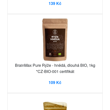
139 Kč
BrainMax Pure Rýže - hnědá, dlouhá BIO, 1kg
*CZ-BIO-001 certifikát
109 Kč