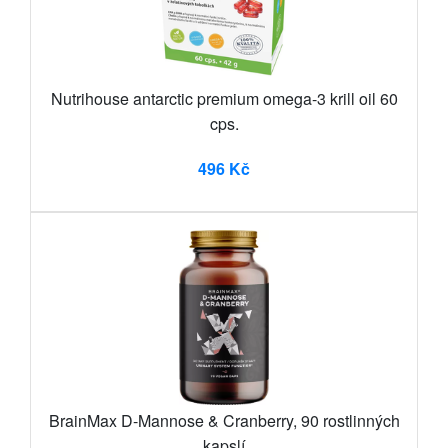
Nutrihouse antarctic premium omega-3 krill oil 60
cps.
496 Kč
BrainMax D-Mannose & Cranberry, 90 rostlinných
kapslí