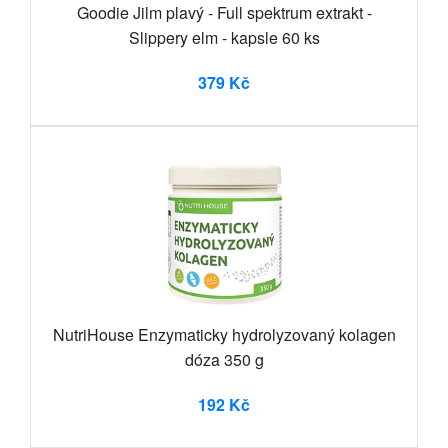
Goodie Jilm plavý - Full spektrum extrakt -
Slippery elm - kapsle 60 ks
379 Kč
NutriHouse Enzymaticky hydrolyzovaný kolagen
dóza 350 g
192 Kč