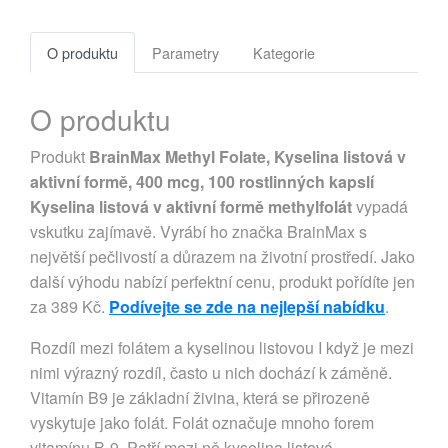
O produktu
Parametry
Kategorie
O produktu
Produkt
BrainMax Methyl Folate, Kyselina listová v
aktivní formě, 400 mcg, 100 rostlinných kapslí
Kyselina listová v aktivní formě methylfolát
vypadá
vskutku zajímavě. Vyrábí ho značka BrainMax s
největší pečlivostí a důrazem na životní prostředí. Jako
další výhodu nabízí perfektní cenu, produkt pořídíte jen
za 389 Kč.
Podívejte se zde na nejlepší nabídku
.
Rozdíl mezi folátem a kyselinou listovou I když je mezi
nimi výrazný rozdíl, často u nich dochází k záměně.
Vitamín B9 je základní živina, která se přirozeně
vyskytuje jako folát. Folát označuje mnoho forem
vitamínu B-9. Patří mezi ně kyselina listová,