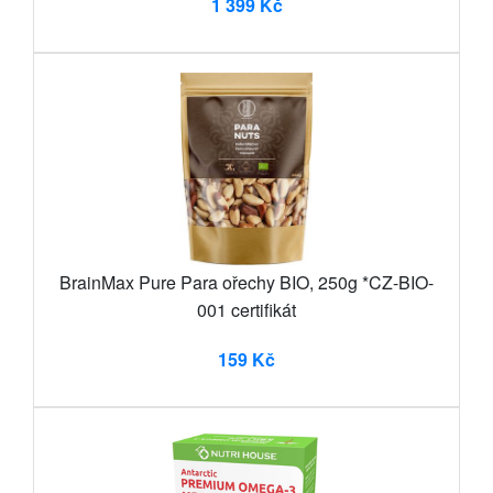
1 399 Kč
BrainMax Pure Para ořechy BIO, 250g *CZ-BIO-
001 certifikát
159 Kč