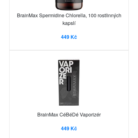
BrainMax Spermidine Chlorella, 100 rostlinných
kapslí
449 Kč
BrainMax CéBéDé Vaporizér
449 Kč