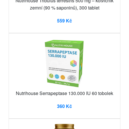
Nutrihouse Tribulus terrestris 500 mg – kotvičník
zemní (90 % saponinů), 300 tablet
559 Kč
Nutrihouse Serrapeptase 130.000 IU 60 tobolek
360 Kč