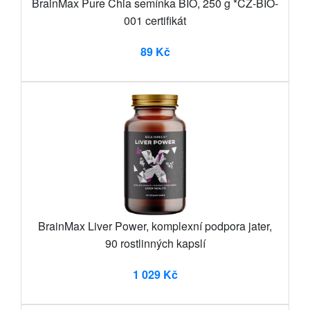
BrainMax Pure Chia semínka BIO, 250 g *CZ-BIO-
001 certifikát
89 Kč
BrainMax Liver Power, komplexní podpora jater,
90 rostlinných kapslí
1 029 Kč