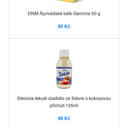
DNM Ájurvédské kafe Garcinia 50 g
95 Kč
Steviola tekuté sladidlo ze Stévie s kokosovou
příchutí 125ml
99 Kč