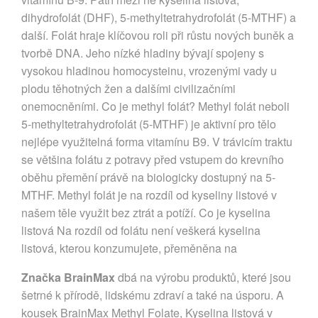
dihydrofolát (DHF), 5-methyltetrahydrofolát (5-MTHF) a
další. Folát hraje klíčovou roli při růstu nových buněk a
tvorbě DNA. Jeho nízké hladiny bývají spojeny s
vysokou hladinou homocysteinu, vrozenými vady u
plodu těhotných žen a dalšími civilizačními
onemocněními. Co je methyl folát? Methyl folát neboli
5-methyltetrahydrofolát (5-MTHF) je aktivní pro tělo
nejlépe využitelná forma vitamínu B9. V trávicím traktu
se většina folátu z potravy před vstupem do krevního
oběhu přemění právě na biologicky dostupný na 5-
MTHF. Methyl folát je na rozdíl od kyseliny listové v
našem těle využit bez ztrát a potíží. Co je kyselina
listová Na rozdíl od folátu není veškerá kyselina
listová, kterou konzumujete, přeměněna na
Značka BrainMax
dbá na výrobu produktů, které jsou
šetrné k přírodě, lidskému zdraví a také na úsporu. A
kousek BrainMax Methyl Folate, Kyselina listová v