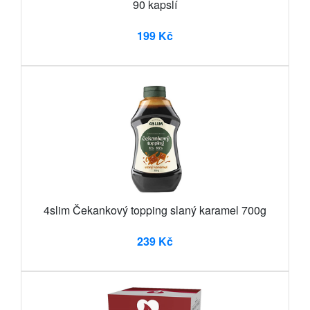
90 kapslí
199 Kč
4slim Čekankový topping slaný karamel 700g
239 Kč